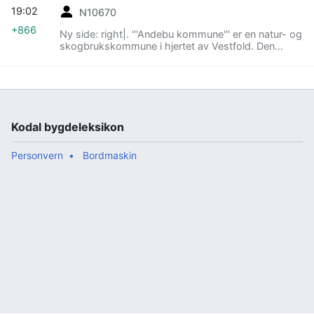
19:02
N10670
+866
Ny side: right|. '''Andebu kommune''' er en natur- og
skogbrukskommune i hjertet av Vestfold. Den
dekker ca. 185 kvadratkilometer og har ca. 5000
innbyggere (2004)...
Kodal bygdeleksikon
Personvern
Bordmaskin