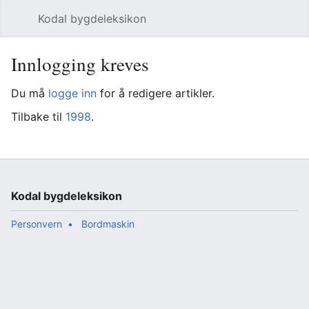
Kodal bygdeleksikon
Åpne hovedmenyen
Søk
Innlogging kreves
Du må
logge inn
for å redigere artikler.
Tilbake til
1998
.
Kodal bygdeleksikon
Personvern
Bordmaskin