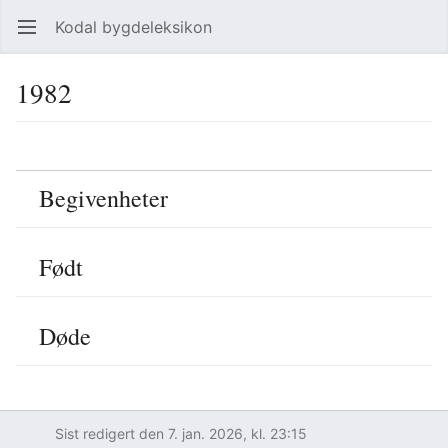
Kodal bygdeleksikon
Åpne hovedmenyen
Søk
1982
Språk
Overvåk
Rediger
Begivenheter
Født
Døde
Sist redigert den 7. jan. 2026, kl. 23:15