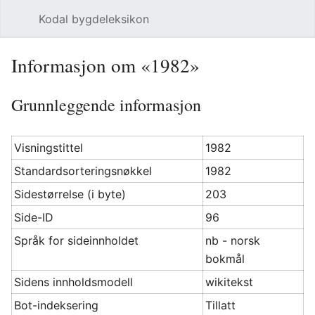
Kodal bygdeleksikon
Åpne hovedmenyen
Søk
Informasjon om «1982»
Grunnleggende informasjon
Visningstittel
1982
Standardsorteringsnøkkel
1982
Sidestørrelse (i byte)
203
Side-ID
96
Språk for sideinnholdet
nb - norsk
bokmål
Sidens innholdsmodell
wikitekst
Bot-indeksering
Tillatt