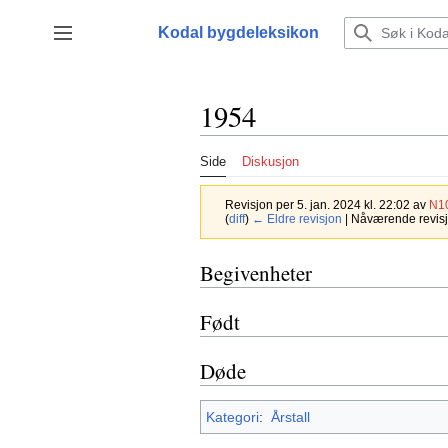
Hopp
til
Kodal bygdeleksikon
Vis/skjul sidefelt
innhold
1954
Side
Diskusjon
Revisjon per 5. jan. 2024 kl. 22:02 av
N1
(
diff
)
← Eldre revisjon
| Nåværende revisjon
Begivenheter
Født
Døde
Kategori
:
Årstall