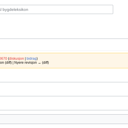
0670
(
diskusjon
|
bidrag
)
 (diff) | Nyere revisjon → (diff)