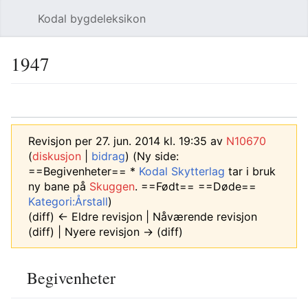
Kodal bygdeleksikon
Åpne hovedmenyen
Søk
1947
Språk
Overvåk
Rediger
Revisjon per 27. jun. 2014 kl. 19:35 av
N10670
(
diskusjon
|
bidrag
)
(Ny side:
==Begivenheter== *
Kodal Skytterlag
tar i bruk
ny bane på
Skuggen
. ==Født== ==Døde==
Kategori:Årstall
)
(diff) ← Eldre revisjon | Nåværende revisjon
(diff) | Nyere revisjon → (diff)
Begivenheter