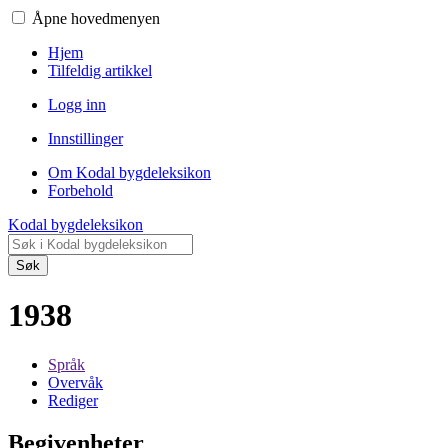
Åpne hovedmenyen
Hjem
Tilfeldig artikkel
Logg inn
Innstillinger
Om Kodal bygdeleksikon
Forbehold
Kodal bygdeleksikon
Søk
1938
Språk
Overvåk
Rediger
Begivenheter