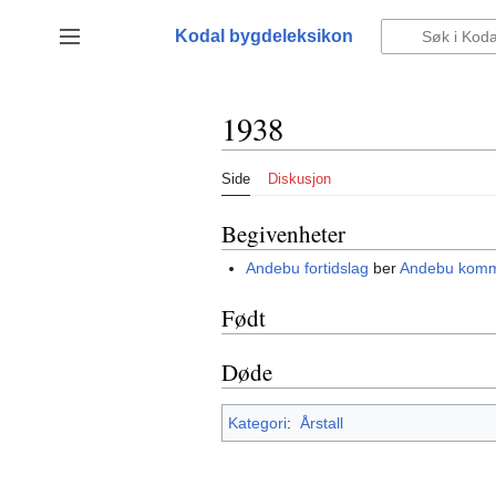
Hopp
til
Kodal bygdeleksikon
Vis/skjul sidefelt
innhold
1938
Side
Diskusjon
Begivenheter
Andebu fortidslag
ber
Andebu kom
Født
Døde
Kategori
:
Årstall