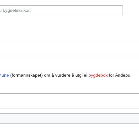
mune
(formannskapet) om å vurdere å utgi ei
bygdebok
for Andebu.