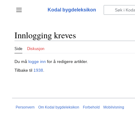
Hopp
til
Kodal bygdeleksikon
Vis/skjul sidefelt
innhold
Innlogging kreves
Side
Diskusjon
Du må
logge inn
for å redigere artikler.
Tilbake til
1938
.
Personvern
Om Kodal bygdeleksikon
Forbehold
Mobilvisning