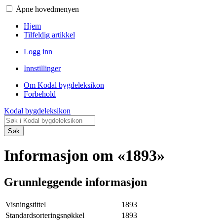
Åpne hovedmenyen
Hjem
Tilfeldig artikkel
Logg inn
Innstillinger
Om Kodal bygdeleksikon
Forbehold
Kodal bygdeleksikon
Søk
Informasjon om «1893»
Grunnleggende informasjon
Visningstittel
1893
Standardsorteringsnøkkel
1893