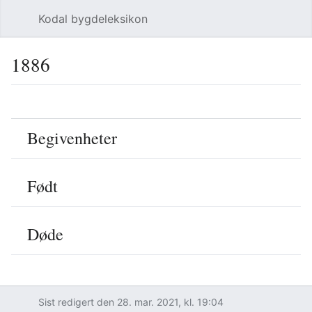
Kodal bygdeleksikon
Åpne hovedmenyen
Søk
1886
Språk
Overvåk
Rediger
Begivenheter
Født
Døde
Sist redigert den 28. mar. 2021, kl. 19:04