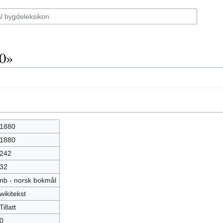
0»
1880
1880
242
32
nb - norsk bokmål
wikitekst
Tillatt
0