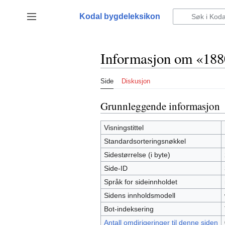
Hopp
til
Kodal bygdeleksikon
Vis/skjul sidefelt
innhold
Informasjon om «188
Side
Diskusjon
Grunnleggende informasjon
Visningstittel
Standardsorteringsnøkkel
Sidestørrelse (i byte)
Side-ID
Språk for sideinnholdet
Sidens innholdsmodell
Bot-indeksering
Antall omdirigeringer til denne siden