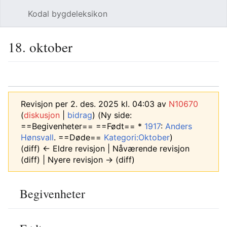
Kodal bygdeleksikon
Åpne hovedmenyen
Søk
18. oktober
Språk
Overvåk
Rediger
Revisjon per 2. des. 2025 kl. 04:03 av
N10670
(
diskusjon
|
bidrag
)
(Ny side:
==Begivenheter== ==Født== *
1917
:
Anders
Hønsvall
. ==Døde==
Kategori:Oktober
)
(diff) ← Eldre revisjon | Nåværende revisjon
(diff) | Nyere revisjon → (diff)
Begivenheter