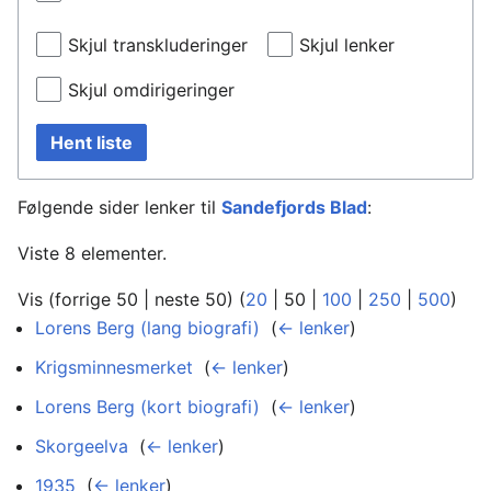
Skjul transkluderinger
Skjul lenker
Skjul omdirigeringer
Hent liste
Følgende sider lenker til
Sandefjords Blad
:
Viste 8 elementer.
Vis (
forrige 50
|
neste 50
) (
20
|
50
|
100
|
250
|
500
)
Lorens Berg (lang biografi)
‎
(
← lenker
)
Krigsminnesmerket
‎
(
← lenker
)
Lorens Berg (kort biografi)
‎
(
← lenker
)
Skorgeelva
‎
(
← lenker
)
1935
‎
(
← lenker
)