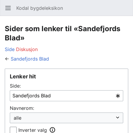
Kodal bygdeleksikon
Åpne hovedmenyen
Søk
Sider som lenker til «Sandefjords
Blad»
Side
Diskusjon
←
Sandefjords Blad
Lenker hit
Side:
Navnerom:
Inverter valg