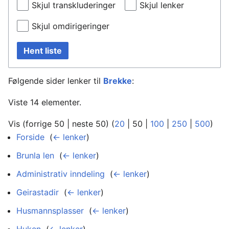
Skjul transkluderinger
Skjul lenker
Skjul omdirigeringer
Hent liste
Følgende sider lenker til
Brekke
:
Viste 14 elementer.
Vis (
forrige 50
|
neste 50
) (
20
|
50
|
100
|
250
|
500
)
Forside
‎
(
← lenker
)
Brunla len
‎
(
← lenker
)
Administrativ inndeling
‎
(
← lenker
)
Geirastadir
‎
(
← lenker
)
Husmannsplasser
‎
(
← lenker
)
Huken
‎
(
← lenker
)