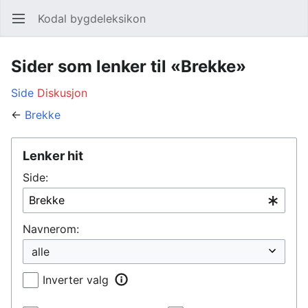
Kodal bygdeleksikon
Åpne hovedmenyen
Søk
Sider som lenker til «Brekke»
Side
Diskusjon
←
Brekke
Lenker hit
Side:
Navnerom:
Inverter valg