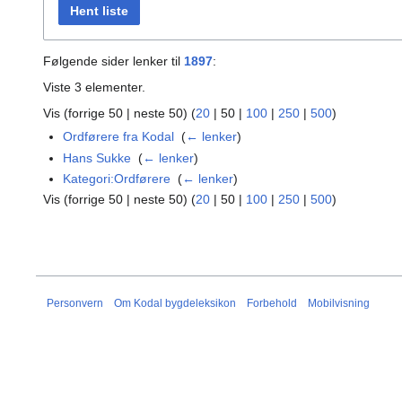
Hent liste
Følgende sider lenker til
1897
:
Viste 3 elementer.
Vis (
forrige 50
|
neste 50
) (
20
|
50
|
100
|
250
|
500
)
Ordførere fra Kodal
‎
(
← lenker
)
Hans Sukke
‎
(
← lenker
)
Kategori:Ordførere
‎
(
← lenker
)
Vis (
forrige 50
|
neste 50
) (
20
|
50
|
100
|
250
|
500
)
Personvern
Om Kodal bygdeleksikon
Forbehold
Mobilvisning