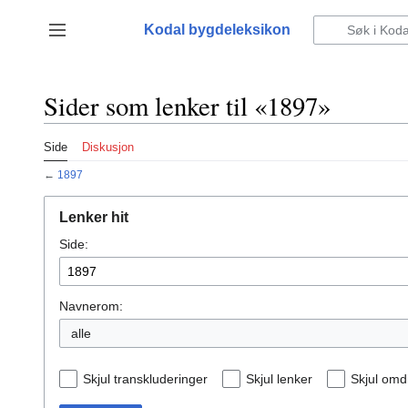
Hopp
til
Kodal bygdeleksikon
Vis/skjul sidefelt
innhold
Sider som lenker til «1897»
Side
Diskusjon
←
1897
Lenker hit
Side:
Navnerom:
Skjul transkluderinger
Skjul lenker
Skjul omdi