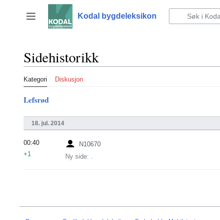
Hopp
til
Kodal bygdeleksikon
Vis/skjul sidefelt
innhold
Sidehistorikk
Kategori
Diskusjon
Lefsrød
18. jul. 2014
00:40
N10670
+1
Ny side: .