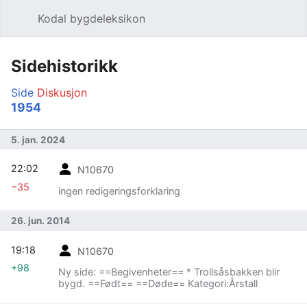
Kodal bygdeleksikon
Åpne hovedmenyen
Søk
Sidehistorikk
Side
Diskusjon
1954
5. jan. 2024
22:02
N10670
−35
ingen redigeringsforklaring
26. jun. 2014
19:18
N10670
+98
Ny side: ==Begivenheter== * Trollsåsbakken blir
bygd. ==Født== ==Døde== Kategori:Årstall